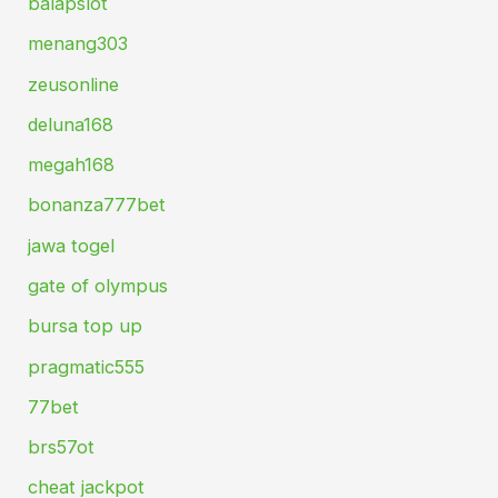
balapslot
menang303
zeusonline
deluna168
megah168
bonanza777bet
jawa togel
gate of olympus
bursa top up
pragmatic555
77bet
brs57ot
cheat jackpot