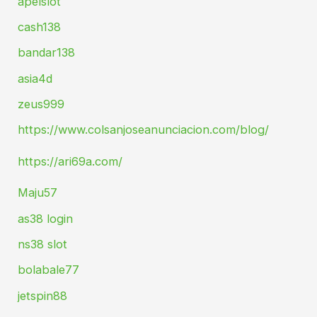
apelslot
cash138
bandar138
asia4d
zeus999
https://www.colsanjoseanunciacion.com/blog/
https://ari69a.com/
Maju57
as38 login
ns38 slot
bolabale77
jetspin88