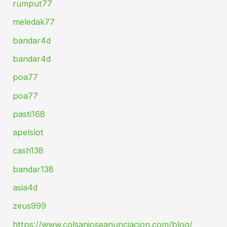
rumput77
meledak77
bandar4d
bandar4d
poa77
poa77
pasti168
apelslot
cash138
bandar138
asia4d
zeus999
https://www.colsanjoseanunciacion.com/blog/