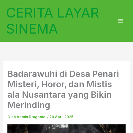
Lewati
CERITA LAYAR
ke
konten
SINEMA
Badarawuhi di Desa Penari
Misteri, Horor, dan Mistis
ala Nusantara yang Bikin
Merinding
Oleh
Admin Dragontol
/
20 April 2025