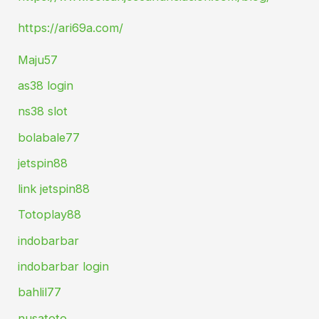
https://ari69a.com/
Maju57
as38 login
ns38 slot
bolabale77
jetspin88
link jetspin88
Totoplay88
indobarbar
indobarbar login
bahlil77
nusatoto