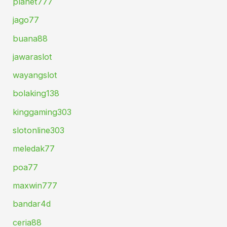
planet777
jago77
buana88
jawaraslot
wayangslot
bolaking138
kinggaming303
slotonline303
meledak77
poa77
maxwin777
bandar4d
ceria88