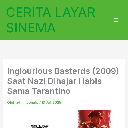
Lewati
CERITA LAYAR
ke
konten
SINEMA
Inglourious Basterds (2009)
Saat Nazi Dihajar Habis
Sama Tarantino
Oleh
adminpenulis
/
13 Juli 2025