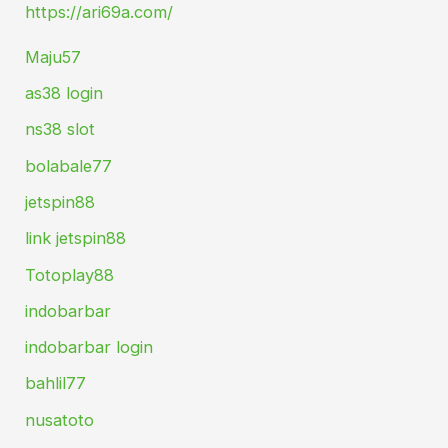
https://ari69a.com/
Maju57
as38 login
ns38 slot
bolabale77
jetspin88
link jetspin88
Totoplay88
indobarbar
indobarbar login
bahlil77
nusatoto