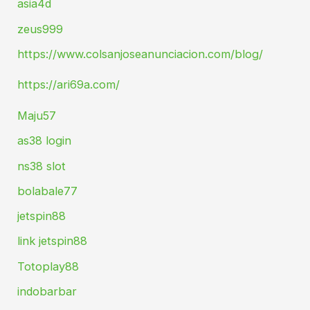
asia4d
zeus999
https://www.colsanjoseanunciacion.com/blog/
https://ari69a.com/
Maju57
as38 login
ns38 slot
bolabale77
jetspin88
link jetspin88
Totoplay88
indobarbar