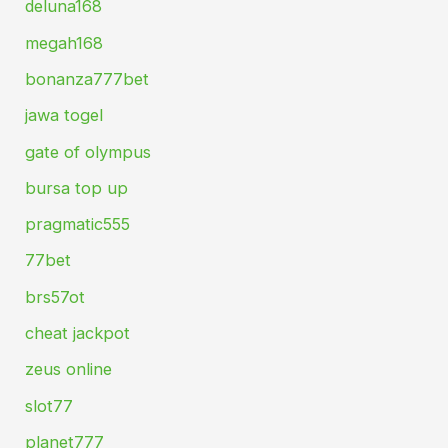
deluna168
megah168
bonanza777bet
jawa togel
gate of olympus
bursa top up
pragmatic555
77bet
brs57ot
cheat jackpot
zeus online
slot77
planet777