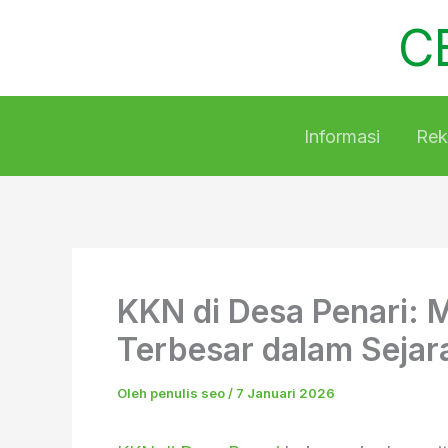
Lewati
C
ke
konten
Informasi
Rek
KKN di Desa Penari: 
Terbesar dalam Sejar
Oleh
penulis seo
/
7 Januari 2026