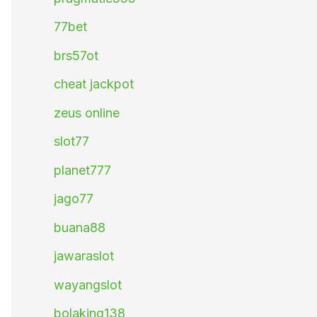
77bet
brs57ot
cheat jackpot
zeus online
slot77
planet777
jago77
buana88
jawaraslot
wayangslot
bolaking138