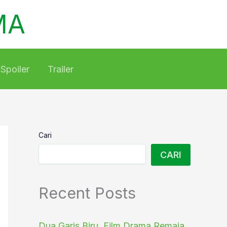
MA
Spoiler
Trailer
Cari
CARI
Recent Posts
Dua Garis Biru, Film Drama Remaja