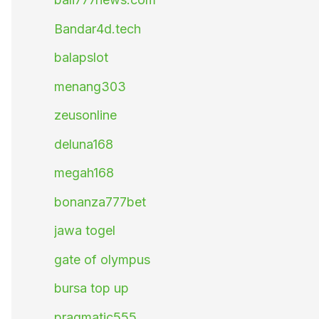
Bandar4d.tech
balapslot
menang303
zeusonline
deluna168
megah168
bonanza777bet
jawa togel
gate of olympus
bursa top up
pragmatic555