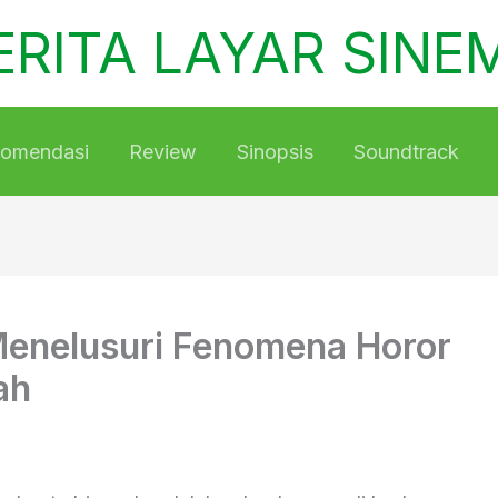
ERITA LAYAR SINE
omendasi
Review
Sinopsis
Soundtrack
Menelusuri Fenomena Horor
ah