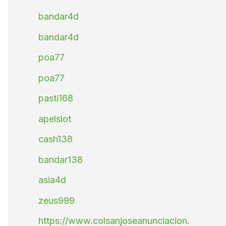
bandar4d
bandar4d
poa77
poa77
pasti168
apelslot
cash138
bandar138
asia4d
zeus999
https://www.colsanjoseanunciacion.