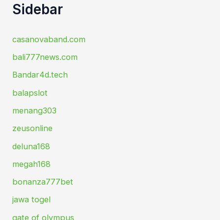
Sidebar
casanovaband.com
bali777news.com
Bandar4d.tech
balapslot
menang303
zeusonline
deluna168
megah168
bonanza777bet
jawa togel
gate of olympus