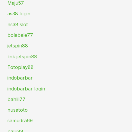
Maju57
as38 login
ns38 slot
bolabale77
jetspin88
link jetspin88
Totoplay88
indobarbar
indobarbar login
bahlil77
nusatoto
samudra69
palu88