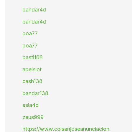
bandar4d
bandar4d
poa77
poa77
pasti168
apelslot
cash138
bandar138
asia4d
zeus999
https://www.colsanjoseanunciacion.