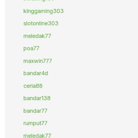
kinggaming303
slotonline303
meledak77
poa77
maxwin777
bandar4d
ceria88
bandar138
bandar77
rumput77
meledak77