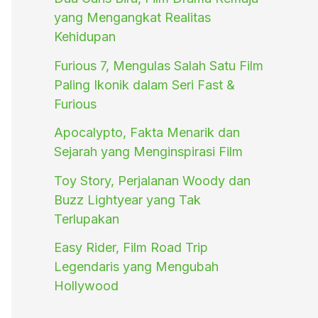
yang Mengangkat Realitas
Kehidupan
Furious 7, Mengulas Salah Satu Film
Paling Ikonik dalam Seri Fast &
Furious
Apocalypto, Fakta Menarik dan
Sejarah yang Menginspirasi Film
Toy Story, Perjalanan Woody dan
Buzz Lightyear yang Tak
Terlupakan
Easy Rider, Film Road Trip
Legendaris yang Mengubah
Hollywood