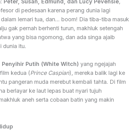
a:
Peter, Susan, Edmund, dan Lucy Pevensie
,
ofesor di pedesaan karena perang dunia lagi
 dalam lemari tua, dan… boom! Dia tiba-tiba masuk
alju gak pernah berhenti turun, makhluk setengah
twa yang bisa ngomong, dan ada singa ajaib
 dunia itu.
n
Penyihir Putih (White Witch)
yang ngejajah
film kedua (
Prince Caspian
), mereka balik lagi ke
ntu pangeran muda merebut kembali tahta. Di film
 berlayar ke laut lepas buat nyari tujuh
makhluk aneh serta cobaan batin yang makin
Hidup