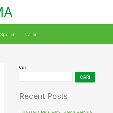
MA
Spoiler
Trailer
Cari
CARI
Recent Posts
Dua Garis Biru, Film Drama Remaja