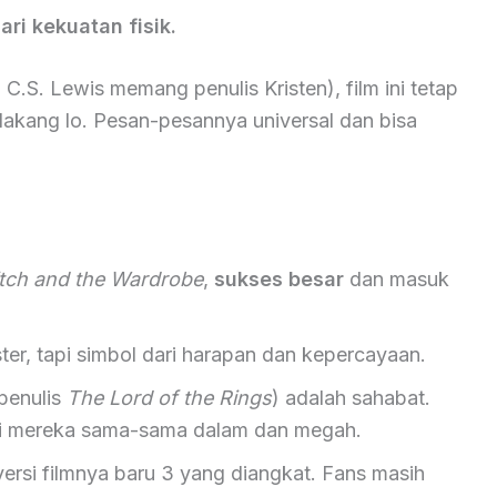
ari kekuatan fisik.
C.S. Lewis memang penulis Kristen), film ini tetap
belakang lo. Pesan-pesannya universal dan bisa
itch and the Wardrobe
,
sukses besar
dan masuk
ter, tapi simbol dari harapan dan kepercayaan.
(penulis
The Lord of the Rings
) adalah sahabat.
si mereka sama-sama dalam dan megah.
 versi filmnya baru 3 yang diangkat. Fans masih