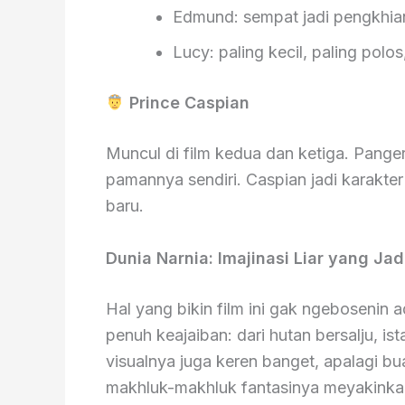
Edmund: sempat jadi pengkhiana
Lucy: paling kecil, paling polo
Prince Caspian
Muncul di film kedua dan ketiga. Pange
pamannya sendiri. Caspian jadi karakter
baru.
Dunia Narnia: Imajinasi Liar yang Jad
Hal yang bikin film ini gak ngebosenin 
penuh keajaiban: dari hutan bersalju, is
visualnya juga keren banget, apalagi bu
makhluk-makhluk fantasinya meyakinkan