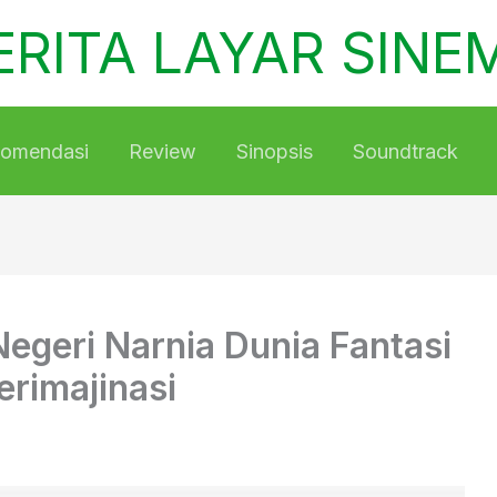
ERITA LAYAR SINE
omendasi
Review
Sinopsis
Soundtrack
Negeri Narnia Dunia Fantasi
erimajinasi