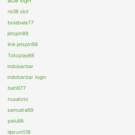
as38 login
ns38 slot
bolabale77
jetspin88
link jetspin88
Totoplay88
indobarbar
indobarbar login
bahlil77
nusatoto
samudra69
palu88
djarum138