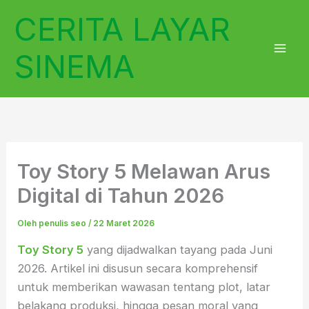
Lewati
CERITA LAYAR
ke
konten
SINEMA
Toy Story 5 Melawan Arus
Digital di Tahun 2026
Oleh
penulis seo
/
22 Maret 2026
Toy Story 5
yang dijadwalkan tayang pada Juni
2026. Artikel ini disusun secara komprehensif
untuk memberikan wawasan tentang plot, latar
belakang produksi, hingga pesan moral yang