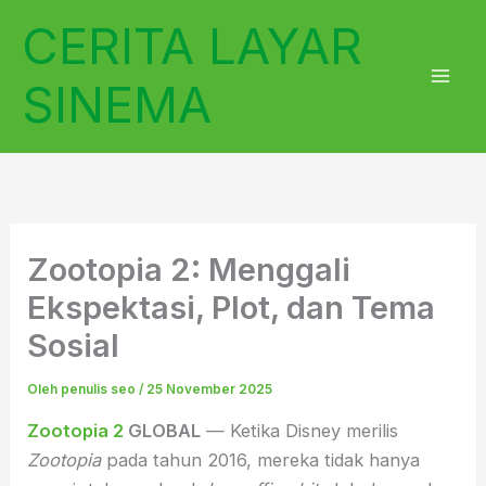
Lewati
CERITA LAYAR
ke
konten
SINEMA
Zootopia 2: Menggali
Ekspektasi, Plot, dan Tema
Sosial
Oleh
penulis seo
/
25 November 2025
Zootopia 2
GLOBAL
— Ketika Disney merilis
Zootopia
pada tahun 2016, mereka tidak hanya