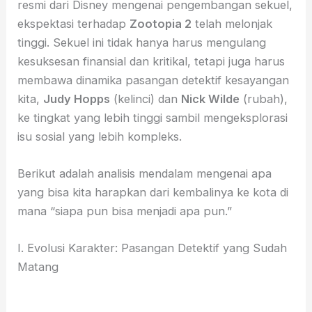
resmi dari Disney mengenai pengembangan sekuel,
ekspektasi terhadap
Zootopia 2
telah melonjak
tinggi. Sekuel ini tidak hanya harus mengulang
kesuksesan finansial dan kritikal, tetapi juga harus
membawa dinamika pasangan detektif kesayangan
kita,
Judy Hopps
(kelinci) dan
Nick Wilde
(rubah),
ke tingkat yang lebih tinggi sambil mengeksplorasi
isu sosial yang lebih kompleks.
Berikut adalah analisis mendalam mengenai apa
yang bisa kita harapkan dari kembalinya ke kota di
mana “siapa pun bisa menjadi apa pun.”
I. Evolusi Karakter: Pasangan Detektif yang Sudah
Matang