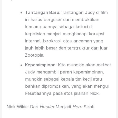
Tantangan Baru:
Tantangan Judy di film
ini harus bergeser dari membuktikan
kemampuannya sebagai kelinci di
kepolisian menjadi menghadapi korupsi
internal, birokrasi, atau ancaman yang
jauh lebih besar dan terstruktur dari luar
Zootopia.
Kepemimpinan:
Kita mungkin akan melihat
Judy mengambil peran kepemimpinan,
mungkin sebagai kepala tim kecil atau
bahkan dipromosikan, yang akan menguji
kesetiaannya pada etos jalanan Nick.
Nick Wilde: Dari
Hustler
Menjadi
Hero
Sejati