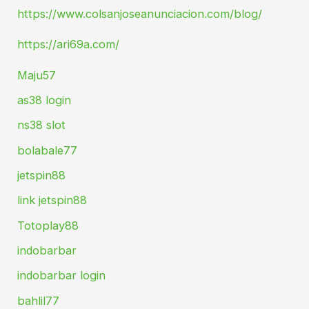
https://www.colsanjoseanunciacion.com/blog/
https://ari69a.com/
Maju57
as38 login
ns38 slot
bolabale77
jetspin88
link jetspin88
Totoplay88
indobarbar
indobarbar login
bahlil77