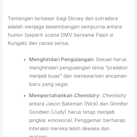
Tantangan terbesar bagi Disney dan sutradara
adalah menjaga keseimbangan sempurna antara
humor (seperti
scene
DMV bersama Flash si
Kungak) dan narasi serius.
Menghindari Pengulangan:
Sekuel harus
menghindari pengulangan tema “predator
menjadi buas” dan menawarkan ancaman
baru yang segar.
Mempertahankan
Chemistry
:
Chemistry
antara Jason Bateman (Nick) dan Ginnifer
Goodwin (Judy) harus tetap menjadi
jangkar emosional. Penggemar berharap
interaksi mereka lebih dewasa dan
matang.