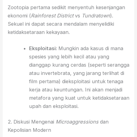
Zootopia pertama sedikit menyentuh kesenjangan
ekonomi (
Rainforest District
vs
Tundratown
).
Sekuel ini dapat secara mendalam menyelidiki
ketidaksetaraan kekayaan.
Eksploitasi:
Mungkin ada kasus di mana
spesies yang lebih kecil atau yang
dianggap kurang cerdas (seperti serangga
atau invertebrata, yang jarang terlihat di
film pertama) dieksploitasi untuk tenaga
kerja atau keuntungan. Ini akan menjadi
metafora yang kuat untuk ketidaksetaraan
upah dan eksploitasi.
2. Diskusi Mengenai
Microaggressions
dan
Kepolisian Modern