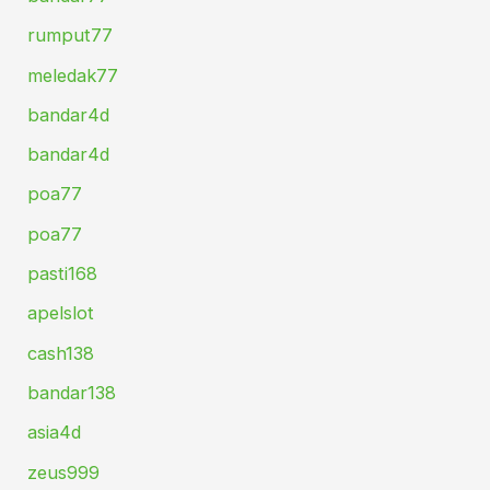
rumput77
meledak77
bandar4d
bandar4d
poa77
poa77
pasti168
apelslot
cash138
bandar138
asia4d
zeus999